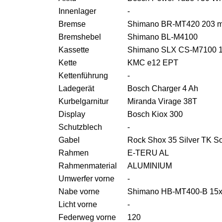
Innenlager
-
Bremse
Shimano BR-MT420 203 m
Bremshebel
Shimano BL-M4100
Kassette
Shimano SLX CS-M7100 1
Kette
KMC e12 EPT
Kettenführung
-
Ladegerät
Bosch Charger 4 Ah
Kurbelgarnitur
Miranda Virage 38T
Display
Bosch Kiox 300
Schutzblech
-
Gabel
Rock Shox 35 Silver TK S
Rahmen
E-TERU AL
Rahmenmaterial
ALUMINIUM
Umwerfer vorne
-
Nabe vorne
Shimano HB-MT400-B 15
Licht vorne
-
Federweg vorne
120