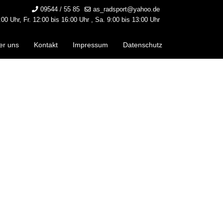
09544 / 55 85
as_radsport@yahoo.de
00 Uhr, Fr. 12:00 bis 16:00 Uhr , Sa. 9:00 bis 13:00 Uhr
er uns
Kontakt
Impressum
Datenschutz