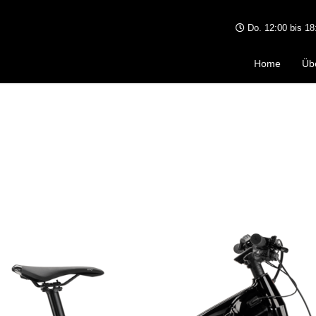
Do. 12:00 bis 18:
">
Home
Üb