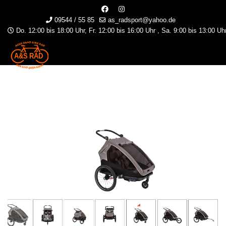
09544 / 55 85
as_radsport@yahoo.de
Do. 12:00 bis 18:00 Uhr, Fr. 12:00 bis 16:00 Uhr , Sa. 9:00 bis 13:00 Uh